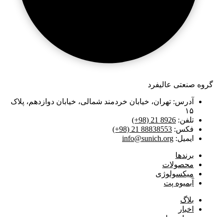
گروه صنعتی عالیفرد
آدرس: تهران، خیابان خردمند شمالی، خیابان دوازدهم، پلاک
۱۵
تلفن:
(+98) 21 8926
فکس:
(+98) 21 88838553
ایمیل:
info@sunich.org
برند‌ها
محصولات
میکسولوژی
آبمیوه پت
بلاگ
اخبار