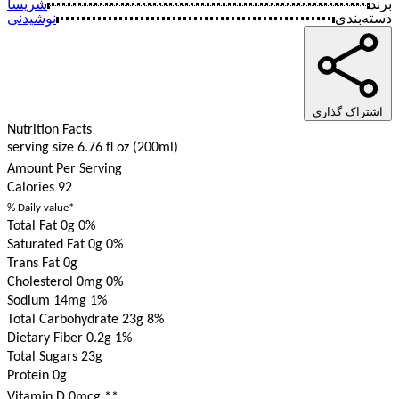
برند
شریسا
دسته‌بندی
نوشیدنی‌
اشتراک گذاری
Nutrition Facts
serving size 6.76 fl oz (200ml)
Amount Per Serving
Calories
92
% Daily value*
Total Fat 0g
0%
Saturated Fat 0g
0%
Trans Fat 0g
Cholesterol 0mg
0%
Sodium 14mg
1%
Total Carbohydrate 23g
8%
Dietary Fiber 0.2g
1%
Total Sugars 23g
Protein 0g
Vitamin D 0mcg
**