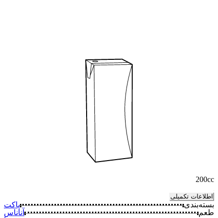
200cc
اطلاعات تکمیلی
بسته‌بندی
پاکت
طعم
آناناس