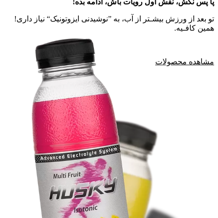
پا پس نکش، نقش اول رویات باش، ادامه بده!
تو بعد از ورزش بیشـتر از آب، به ”نوشیدنی ایزوتونیک“ نیاز داری!
همین کافـیه.
مشاهده محصولات