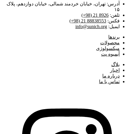
آدرس: تهران، خیابان خردمند شمالی، خیابان دوازدهم، پلاک
۱۵
تلفن:
(+98) 21 8926
فکس:
(+98) 21 88838553
ایمیل:
info@sunich.org
برند‌ها
محصولات
میکسولوژی
آبمیوه پت
بلاگ
اخبار
درباره ما
تماس با ما