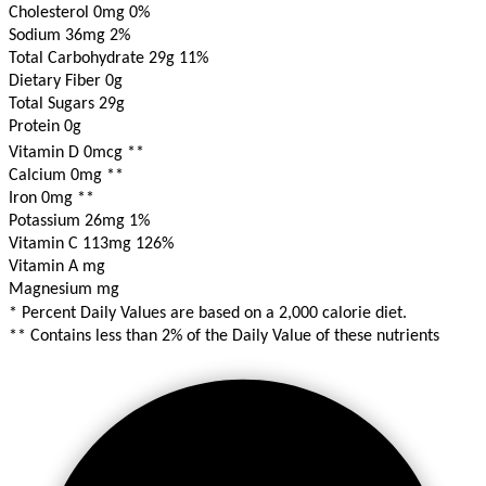
Cholesterol 0mg
0%
Sodium 36mg
2%
Total Carbohydrate 29g
11%
Dietary Fiber 0g
Total Sugars 29g
Protein 0g
Vitamin D 0mcg
**
Calcium 0mg
**
Iron 0mg
**
Potassium 26mg
1%
Vitamin C 113mg
126%
Vitamin A mg
Magnesium mg
* Percent Daily Values are based on a 2,000 calorie diet.
** Contains less than 2% of the Daily Value of these nutrients