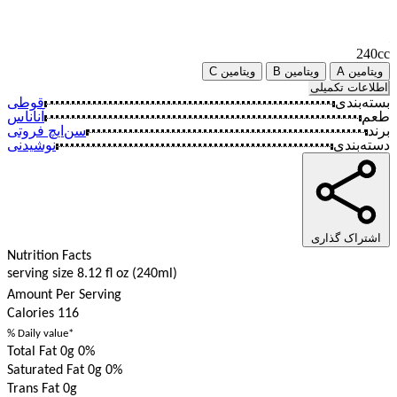
240cc
ویتامین A
ویتامین B
ویتامین C
اطلاعات تکمیلی
بسته‌بندی
قوطی
طعم
آناناس
برند
سن‌ایچ فروتی
دسته‌بندی
نوشیدنی‌
اشتراک گذاری
Nutrition Facts
serving size 8.12 fl oz (240ml)
Amount Per Serving
Calories
116
% Daily value*
Total Fat 0g
0%
Saturated Fat 0g
0%
Trans Fat 0g