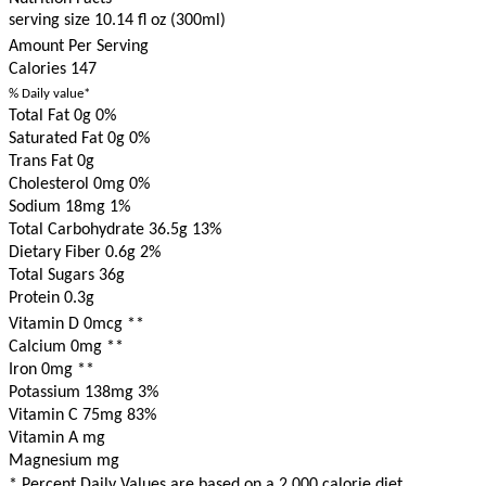
serving size 10.14 fl oz (300ml)
Amount Per Serving
Calories
147
% Daily value*
Total Fat 0g
0%
Saturated Fat 0g
0%
Trans Fat 0g
Cholesterol 0mg
0%
Sodium 18mg
1%
Total Carbohydrate 36.5g
13%
Dietary Fiber 0.6g
2%
Total Sugars 36g
Protein 0.3g
Vitamin D 0mcg
**
Calcium 0mg
**
Iron 0mg
**
Potassium 138mg
3%
Vitamin C 75mg
83%
Vitamin A mg
Magnesium mg
* Percent Daily Values are based on a 2,000 calorie diet.