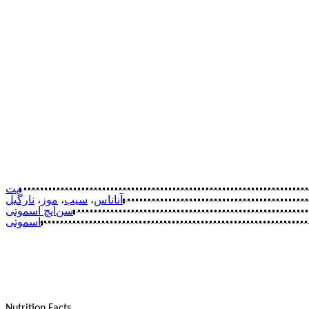
پت
آناناس
،
سیب
،
موز
،
نارگیل
سن‌ایچ اسموتی
اسموتی
Nutrition Facts