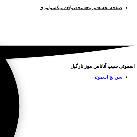
صفحه نخست
برند‌ها
محصولات
میکسولوژی
اسموتی سیب آناناس موز نارگیل
سن‌ایچ اسموتی