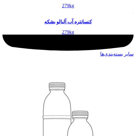
279kg
کنسانتره آب آلبالو بشکه
279kg
سایر بسته‌بندی‌ها