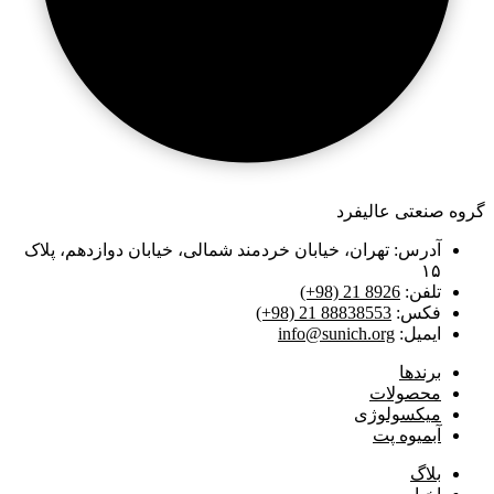
گروه صنعتی عالیفرد
آدرس: تهران، خیابان خردمند شمالی، خیابان دوازدهم، پلاک
۱۵
تلفن:
(+98) 21 8926
فکس:
(+98) 21 88838553
ایمیل:
info@sunich.org
برند‌ها
محصولات
میکسولوژی
آبمیوه پت
بلاگ