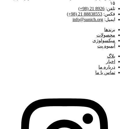
۱۵
تلفن:
(+98) 21 8926
فکس:
(+98) 21 88838553
ایمیل:
info@sunich.org
برند‌ها
محصولات
میکسولوژی
آبمیوه پت
بلاگ
اخبار
درباره ما
تماس با ما