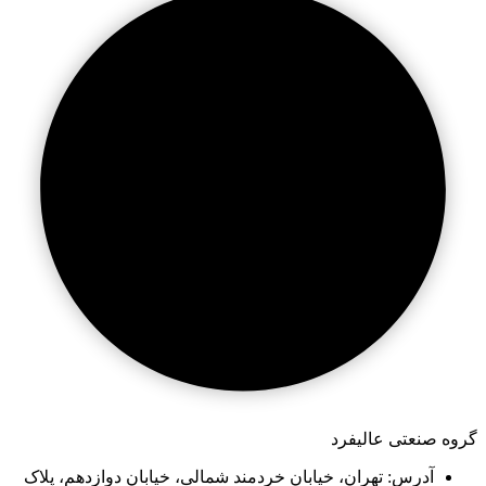
گروه صنعتی عالیفرد
آدرس: تهران، خیابان خردمند شمالی، خیابان دوازدهم، پلاک