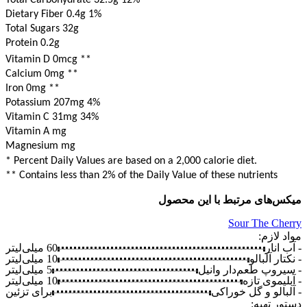
Total Carbohydrate 32.5g
12%
Dietary Fiber 0.4g
1%
Total Sugars 32g
Protein 0.2g
Vitamin D 0mcg
**
Calcium 0mg
**
Iron 0mg
**
Potassium 207mg
4%
Vitamin C 31mg
34%
Vitamin A mg
Magnesium mg
* Percent Daily Values are based on a 2,000 calorie diet.
** Contains less than 2% of the Daily Value of these nutrients
میکس‌های مرتبط با این محصول
sh
Sour The Cherry
مواد لازم:
مو
- آب انار
60
میلی‌لیتر
- 
- نکتار آلبالو
10
میلی‌لیتر
- 
- سیروپ طعم‌دار وانیل
5
میلی‌لیتر
- 
- آبلیموی تازه
10
میلی‌لیتر
- 
- آلبالو و گل خوراکی
برای تزئین
- 
- 
دستور تهیه: