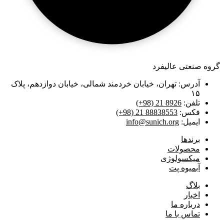
گروه صنعتی عالیفرد
آدرس: تهران، خیابان خردمند شمالی، خیابان دوازدهم، پلاک
۱۵
تلفن:
(+98) 21 8926
فکس:
(+98) 21 88838553
ایمیل:
info@sunich.org
برند‌ها
محصولات
میکسولوژی
آبمیوه پت
بلاگ
اخبار
درباره ما
تماس با ما